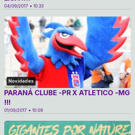
04/09/2017 • 10:33
Novidades
PARANÁ CLUBE -PR X ATLETICO -MG
!!!
01/09/2017 • 10:09