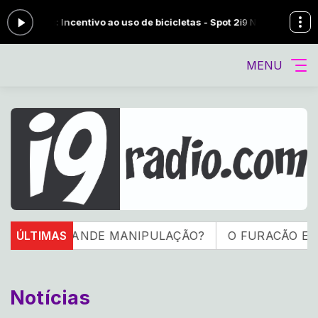
Incentivo ao uso de bicicletas - Spot 2
i9 NA MADRUGA (MUSICAS VARI
MENU
GRANDE MANIPULAÇÃO?
ÚLTIMAS
O FURACÃO ESTÁ NO TOPO 
Notícias