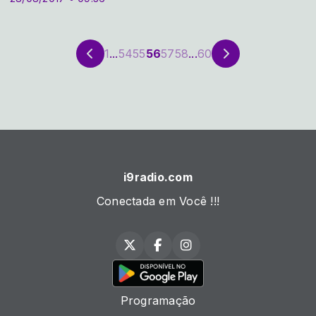
1
...
54
55
56
57
58
...
60
i9radio.com
Conectada em Você !!!
Programação