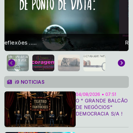
REFLEXÕES é aqui na i9radio.com
i9 NOTICIAS
04/08/2026 • 07:51
O " GRANDE BALCÃO
DE NEGÓCIOS"
DEMOCRACIA S/A !