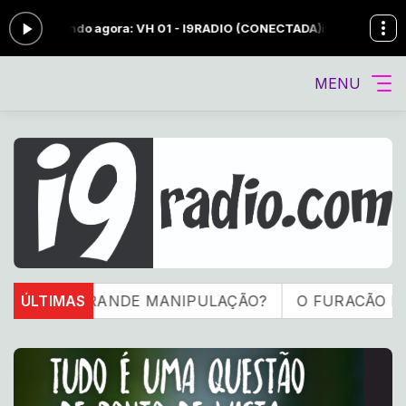
ocando agora: VH 01 - I9RADIO (CONECTADA)
i9 ALTA TENSÃO - ROC
MENU
UMA GRANDE MANIPULAÇÃO?
ÚLTIMAS
O FURACÃO ESTÁ NO 