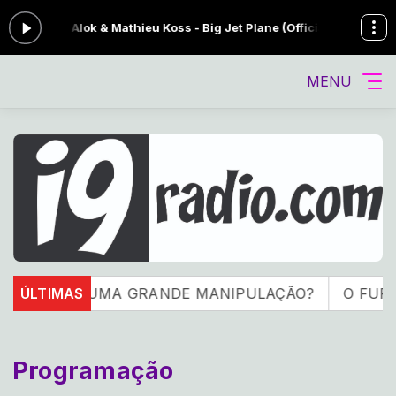
do agora: Alok & Mathieu Koss - Big Jet Plane (Official Lyric Video)
MENU
DEMIA FOI UMA GRANDE MANIPULAÇÃO?
ÚLTIMAS
O FURAC
Programação