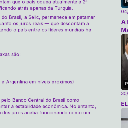
ntam que o país ocupa atualmente a 2ª
P
 ficando atrás apenas da Turquia.
04
l do Brasil, a Selic, permanece em patamar
A
uanto os juros reais — que descontam a
M
endo o país entre os líderes mundiais há
axas são:
a Argentina em níveis próximos)
P
30
da pelo Banco Central do Brasil como
E
anter a estabilidade econômica. No entanto,
do dos juros acaba funcionando como um