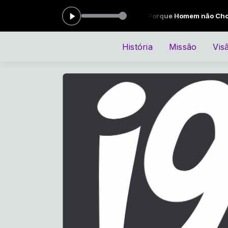
00 -
Tocando agora: 057. Pablo - Porque Homem não Chora [Áudio Of
História
Missão
Vis