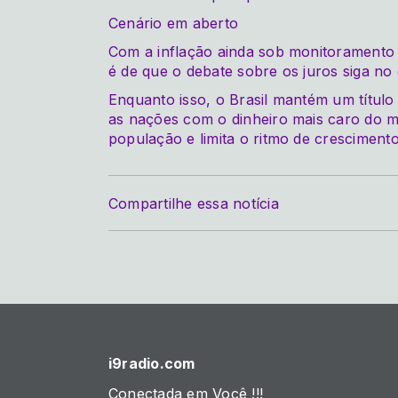
Cenário em aberto
Com a inflação ainda sob monitoramento 
é de que o debate sobre os juros siga no
Enquanto isso, o Brasil mantém um título
as nações com o dinheiro mais caro do 
população e limita o ritmo de cresciment
Compartilhe essa notícia
i9radio.com
Conectada em Você !!!