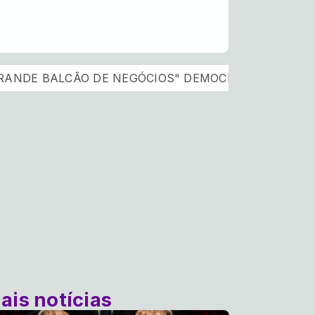
LCÃO DE NEGÓCIOS" DEMOCRACIA S/A !
A PANDEM
ais notícias