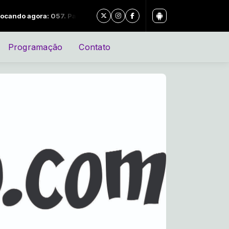
ra: 057. Pablo - Porque Homem não Chora [Áudio Oficial]
Programação
Contato