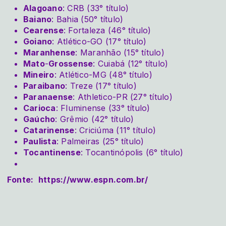
Alagoano
: CRB (33° título)
Baiano
: Bahia (50° título)
Cearense
: Fortaleza (46° título)
Goiano
: Atlético-GO (17° título)
Maranhense
: Maranhão (15° título)
Mato
-
Grossense
: Cuiabá (12° título)
Mineiro
: Atlético-MG (48° título)
Paraibano
: Treze (17° título)
Paranaense
: Athletico-PR (27° título)
Carioca
: Fluminense (33° título)
Gaúcho
: Grêmio (42° título)
Catarinense
: Criciúma (11° título)
Paulista
: Palmeiras (25° título)
Tocantinense
: Tocantinópolis (6° título)
Fonte:
https://www.espn.com.br/