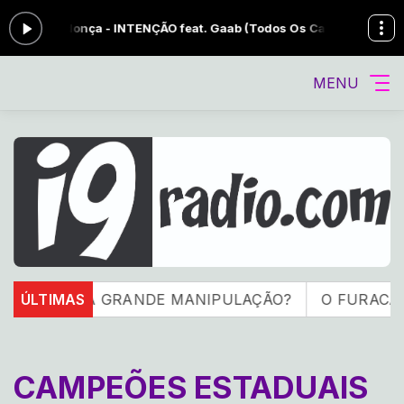
 Mendonça - INTENÇÃO feat. Gaab (Todos Os Cantos)
SABADÃO SERTA
MENU
OI UMA GRANDE MANIPULAÇÃO?
ÚLTIMAS
O FURACÃO ESTÁ
CAMPEÕES ESTADUAIS